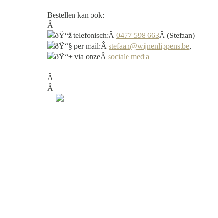
Bestellen kan ook:
Â
telefonisch:Â
0477 598 663
Â (Stefaan)
per mail:Â
stefaan@wijnenlippens.be
,
via onzeÂ
sociale media
Â
Â