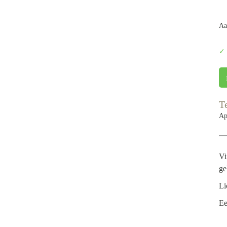
Aa
✓ 
Te
Ape
Vi
ge
Li
Ee