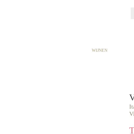
HOME
PROMO
CHAMPAGNE, ...
WIJNEN
GESCHE
V
I
V
T